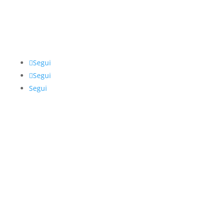
Follow
Segui
Segui
Segui
I'm Patrizia Notaro, PhD in Neuroscience, with
professional training in Mindfulness, Counseling,
and Life Coaching. I am a registered member of
AISCON (Italian-Swiss Association for Counseling and
Coaching), Membership ID: M00000251.